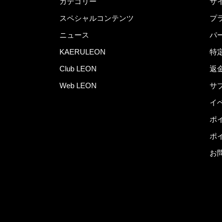
カテゴリー
サ
スペシャルコンテンツ
プ
ニュース
パ
KAERULEON
特
Club LEON
返
Web LEON
サ
イ
ポ
ポ
お