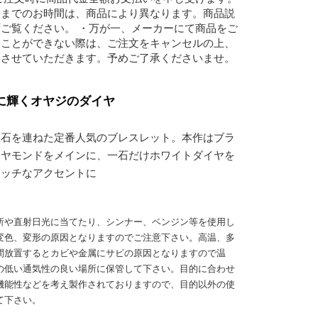
けまでのお時間は、商品により異なります。商品説
ご覧ください。 ・万が一、メーカーにて商品をご
ることができない際は、ご注文をキャンセルの上、
をさせていただきます。予めご了承くださいませ。
に輝くオヤジのダイヤ
宝石を連ねた定番人気のブレスレット。本作はブラ
イヤモンドをメインに、一石だけホワイトダイヤを
リッチなアクセントに
所や直射日光に当てたり、シンナー、ベンジン等を使用し
変色、変形の原因となりますのでご注意下さい。高温、多
間放置するとカビや金属にサビの原因となりますので温
の低い通気性の良い場所に保管して下さい。目的に合わせ
機能性などを考え製作されておりますので、目的以外の使
て下さい。