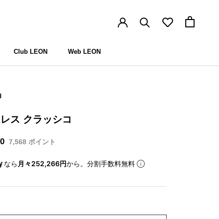
Club LEON
Web LEON
Club LEON
Web LEON
I
レス クラッシコ
00
7,568
ポイント
なら
月々252,266円
から。分割手数料無料