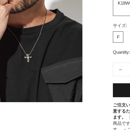
K18
サイズ:
F
Quantity:
ご注文
意するた
ます。
商品です
す。 ・