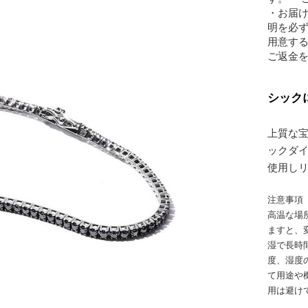
・お届
明を必ず
用意す
ご返金
シック
上質な
ックダ
使用し
注意事項
高温な場
ますと、
湿で長時
度、湿度
て用途や
用は避け