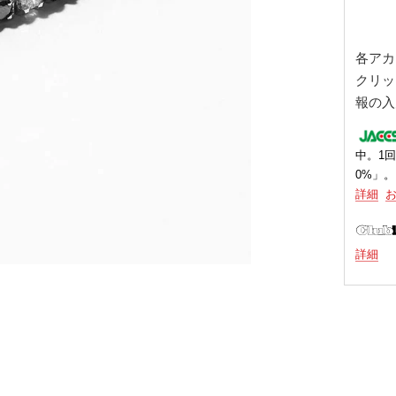
各アカ
クリッ
報の入
中。1回
0%」。
詳細
詳細