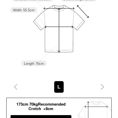
Width
55.5cm
Length
76cm
L
173cm 70kgRecommended
Crotch +8cm