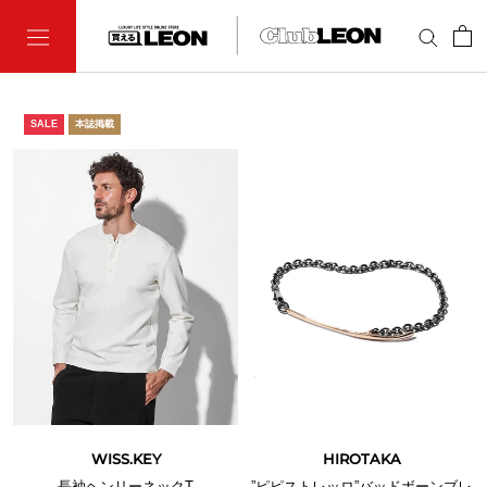
Skip
to
content
SALE
本誌掲載
WISS.KEY
HIROTAKA
長袖ヘンリーネックT
”ピピストレッロ”バッドボーンブレ