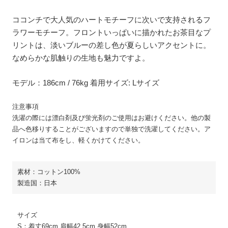
ココンチで大人気のハートモチーフに次いで支持されるフ
ラワーモチーフ。フロントいっぱいに描かれたお茶目なプ
リントは、淡いブルーの差し色が夏らしいアクセントに。
なめらかな肌触りの生地も魅力ですよ。
モデル：186cm / 76kg 着用サイズ: Lサイズ
注意事項
洗濯の際には漂白剤及び蛍光剤のご使用はお避けください。他の製
品へ色移りすることがございますので単独で洗濯してください。ア
イロンは当て布をし、軽くかけてください。
素材：コットン100%
製造国：日本
サイズ
S：着丈69cm 肩幅42.5cm 身幅52cm