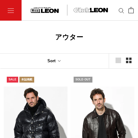
Skip
to
content
アウター
Sort
SALE
本誌掲載
SOLD OUT