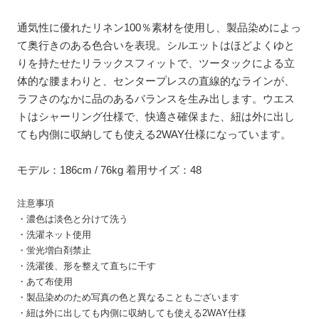
通気性に優れたリネン100％素材を使用し、製品染めによっ
て奥行きのある色合いを表現。シルエットはほどよくゆと
りを持たせたリラックスフィットで、ツータックによる立
体的な腰まわりと、センタープレスの直線的なラインが、
ラフさのなかに品のあるバランスを生み出します。ウエス
トはシャーリング仕様で、快適さ確保また、
紐は外に出し
ても内側に収納しても使える2WAY仕様になっています。
モデル：186cm / 76kg 着用サイズ：48
注意事項
・濃色は淡色と分けて洗う
・洗濯ネット使用
・蛍光増白剤禁止
・洗濯後、形を整えて直ちに干す
・あて布使用
・製品染めのため写真の色と異なることもございます
・紐は外に出しても内側に収納しても使える2WAY仕様