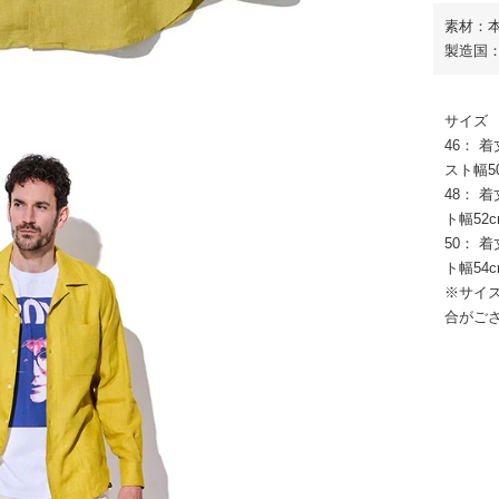
素材：本
製造国
サイズ
46： 着
スト幅50
48： 着
ト幅52c
50： 着
ト幅54c
※サイ
合がご