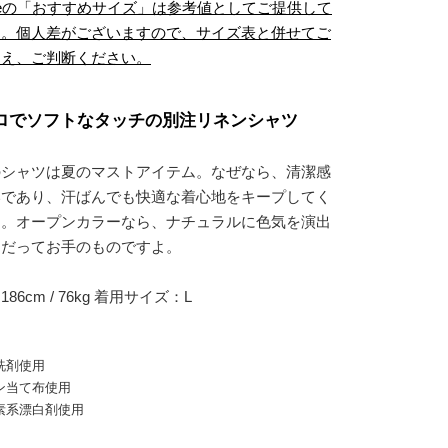
sizeの「おすすめサイズ」は参考値としてご提供して
す。個人差がございますので、サイズ表と併せてご
うえ、ご判断ください。
ロでソフトなタッチの別注リネンシャツ
のシャツは夏のマストアイテム。なぜなら、清潔感
いであり、汗ばんでも快適な着心地をキープしてく
ら。オープンカラーなら、ナチュラルに色気を演出
とだってお手のものですよ。
86cm / 76kg 着用サイズ：L
洗剤使用
ン当て布使用
素系漂白剤使用