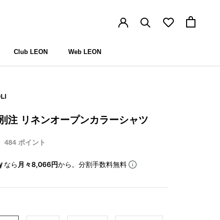
Club LEON
Web LEON
Club LEON
Web LEON
LI
N別注 リネンオープンカラーシャツ
484
ポイント
なら
月々8,066円
から。分割手数料無料