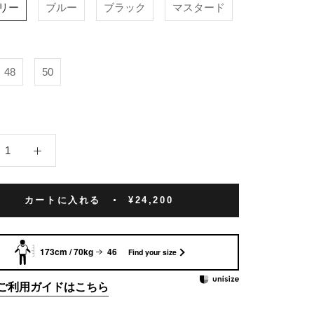
リー
ブルー
ブラック
マスタード
48
50
カートに入れる
¥24,200
173cm / 70kg
46
Find your size
izeご利用ガイドはこちら