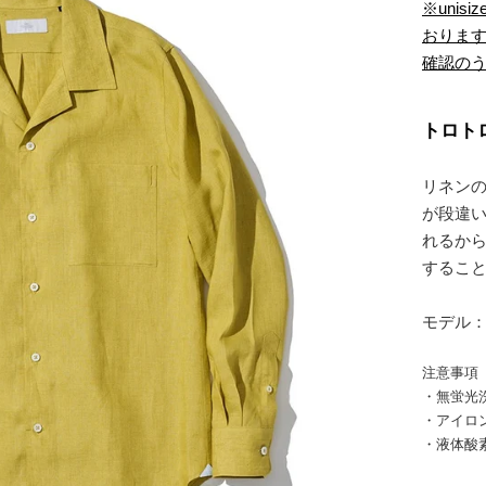
※uni
おりま
確認の
トロト
リネン
が段違
れるか
するこ
モデル：1
注意事項
・無蛍光
・アイロ
・液体酸