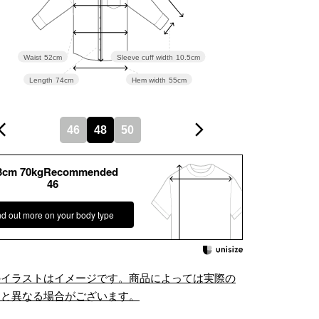
Waist
52cm
Sleeve cuff width
10.5cm
Length
74cm
Hem width
55cm
46
48
50
3cm 70kgRecommended
46
nd out more on your body type
のイラストはイメージです。商品によっては実際の
ムと異なる場合がございます。